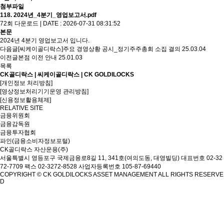
첨부파일
118. 2024년_4분기_영업보고서.pdf
72회 다운로드 | DATE : 2026-07-31 08:31:52
본문
2024년 4분기 영업보고서 입니다.
다음글
[씨케이골디락스]주요 경영상황 공시_정기주주총회 소집 결의
25.03.04
이전글
본점 이전 안내
25.01.03
목록
CK골디락스 | 씨케이골디락스 | CK GOLDILOCKS
[개인정보 처리방침]
[영상정보처리기기운영 관리방침]
[신용정보활용체제]
RELATIVE SITE
금융위원회
금융감독원
금융투자협회
파인(금융소비자정보포털)
CK골디락스 자산운용(주)
서울특별시 영등포구 국제금융로8길 11, 341호(여의도동, 대영빌딩)
대표번호 02-32
72-7709 팩스 02-3272-8528
사업자등록번호 105-87-69440
COPYRIGHT © CK GOLDILOCKS ASSET MANAGEMENT ALL RIGHTS RESERVE
D