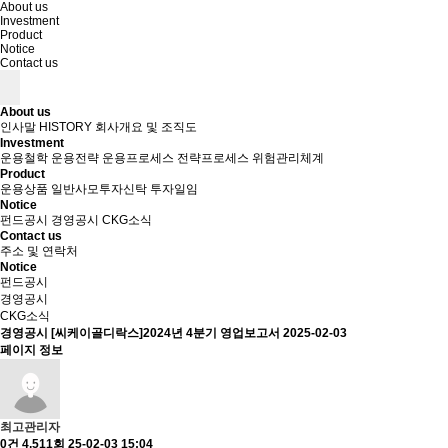
About us
Investment
Product
Notice
Contact us
About us
인사말
HISTORY
회사개요 및 조직도
Investment
운용철학
운용전략
운용프로세스
전략프로세스
위험관리체계
Product
운용상품
일반사모투자신탁
투자일임
Notice
펀드공시
경영공시
CKG소식
Contact us
주소 및 연락처
Notice
펀드공시
경영공시
CKG소식
경영공시
[씨케이골디락스]2024년 4분기 영업보고서
2025-02-03
페이지 정보
최고관리자
0건
4,511회
25-02-03 15:04