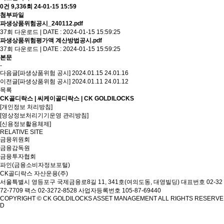
0건
9,336회
24-01-15 15:59
첨부파일
파생상품위험공시_240112.pdf
37회 다운로드 | DATE : 2024-01-15 15:59:25
파생상품위험평가액 계산방법공시.pdf
37회 다운로드 | DATE : 2024-01-15 15:59:25
본문
-
다음글
[파생상품위험 공시] 2024.01.15
24.01.16
이전글
[파생상품위험 공시] 2024.01.11
24.01.12
목록
CK골디락스 | 씨케이골디락스 | CK GOLDILOCKS
[개인정보 처리방침]
[영상정보처리기기운영 관리방침]
[신용정보활용체제]
RELATIVE SITE
금융위원회
금융감독원
금융투자협회
파인(금융소비자정보포털)
CK골디락스 자산운용(주)
서울특별시 영등포구 국제금융로8길 11, 341호(여의도동, 대영빌딩)
대표번호 02-32
72-7709 팩스 02-3272-8528
사업자등록번호 105-87-69440
COPYRIGHT © CK GOLDILOCKS ASSET MANAGEMENT ALL RIGHTS RESERVE
D