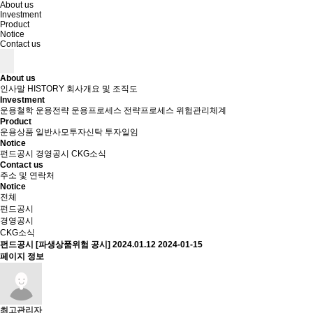
About us
Investment
Product
Notice
Contact us
About us
인사말
HISTORY
회사개요 및 조직도
Investment
운용철학
운용전략
운용프로세스
전략프로세스
위험관리체계
Product
운용상품
일반사모투자신탁
투자일임
Notice
펀드공시
경영공시
CKG소식
Contact us
주소 및 연락처
Notice
전체
펀드공시
경영공시
CKG소식
펀드공시
[파생상품위험 공시] 2024.01.12
2024-01-15
페이지 정보
최고관리자