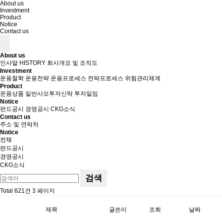
About us
Investment
Product
Notice
Contact us
About us
인사말
HISTORY
회사개요 및 조직도
Investment
운용철학
운용전략
운용프로세스
전략프로세스
위험관리체계
Product
운용상품
일반사모투자신탁
투자일임
Notice
펀드공시
경영공시
CKG소식
Contact us
주소 및 연락처
Notice
전체
펀드공시
경영공시
CKG소식
검색
Total 621건
3 페이지
제목
글쓴이
조회
날짜