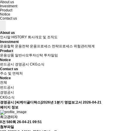
About us
Investment
Product
Notice
Contact us
About us
인사말
HISTORY
회사개요 및 조직도
Investment
운용철학
운용전략
운용프로세스
전략프로세스
위험관리체계
Product
운용상품
일반사모투자신탁
투자일임
Notice
펀드공시
경영공시
CKG소식
Contact us
주소 및 연락처
Notice
전체
펀드공시
경영공시
CKG소식
경영공시
[씨케이골디락스]2026년 1분기 영업보고서
2026-04-21
페이지 정보
최고관리자
0건
580회
26-04-21 09:51
첨부파일