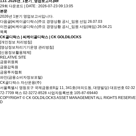
133. 2026년_1분기_영업보고서.pdf
29회 다운로드 | DATE : 2026-07-23 09:13:05
본문
2026년 1분기 영업보고서입니다.
다음글
[씨케이골디락스]주요 경영상황 공시_임원 선임
26.07.03
이전글
[씨케이골디락스]주요 경영상황 공시_임원 사임(해임)
26.04.21
목록
CK골디락스 | 씨케이골디락스 | CK GOLDILOCKS
[개인정보 처리방침]
[영상정보처리기기운영 관리방침]
[신용정보활용체제]
RELATIVE SITE
금융위원회
금융감독원
금융투자협회
파인(금융소비자정보포털)
CK골디락스 자산운용(주)
서울특별시 영등포구 국제금융로8길 11, 341호(여의도동, 대영빌딩)
대표번호 02-32
72-7709 팩스 02-3272-8528
사업자등록번호 105-87-69440
COPYRIGHT © CK GOLDILOCKS ASSET MANAGEMENT ALL RIGHTS RESERVE
D