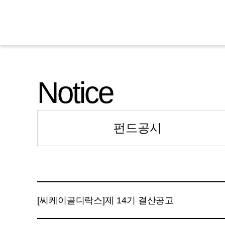
Notice
펀드공시
[씨케이골디락스]제 14기 결산공고