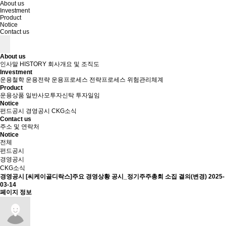
About us
Investment
Product
Notice
Contact us
About us
인사말
HISTORY
회사개요 및 조직도
Investment
운용철학
운용전략
운용프로세스
전략프로세스
위험관리체계
Product
운용상품
일반사모투자신탁
투자일임
Notice
펀드공시
경영공시
CKG소식
Contact us
주소 및 연락처
Notice
전체
펀드공시
경영공시
CKG소식
경영공시
[씨케이골디락스]주요 경영상황 공시_정기주주총회 소집 결의(변경)
2025-
03-14
페이지 정보