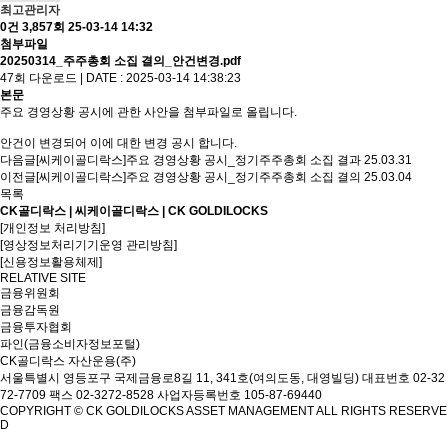
최고관리자
0건
3,857회
25-03-14 14:32
첨부파일
20250314_주주총회 소집 결의_안건변경.pdf
47회 다운로드 | DATE : 2025-03-14 14:38:23
본문
주요 경영상황 공시에 관한 사안을 첨부파일로 올립니다.
안건이 변경되어 이에 대한 변경 공시 합니다.
다음글
[씨케이골디락스]주요 경영상황 공시_정기주주총회 소집 결과
25.03.31
이전글
[씨케이골디락스]주요 경영상황 공시_정기주주총회 소집 결의
25.03.04
목록
CK골디락스 | 씨케이골디락스 | CK GOLDILOCKS
[개인정보 처리방침]
[영상정보처리기기운영 관리방침]
[신용정보활용체제]
RELATIVE SITE
금융위원회
금융감독원
금융투자협회
파인(금융소비자정보포털)
CK골디락스 자산운용(주)
서울특별시 영등포구 국제금융로8길 11, 341호(여의도동, 대영빌딩)
대표번호 02-32
72-7709 팩스 02-3272-8528
사업자등록번호 105-87-69440
COPYRIGHT © CK GOLDILOCKS ASSET MANAGEMENT ALL RIGHTS RESERVE
D