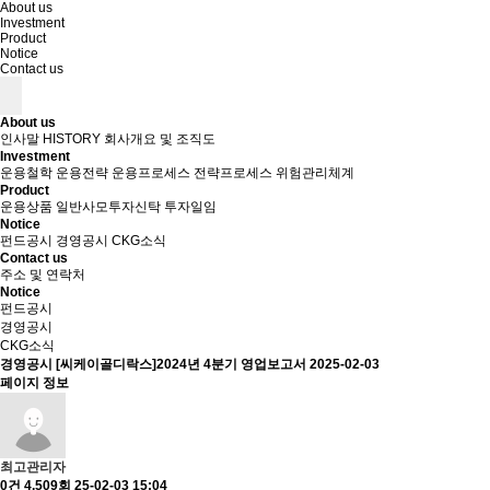
About us
Investment
Product
Notice
Contact us
About us
인사말
HISTORY
회사개요 및 조직도
Investment
운용철학
운용전략
운용프로세스
전략프로세스
위험관리체계
Product
운용상품
일반사모투자신탁
투자일임
Notice
펀드공시
경영공시
CKG소식
Contact us
주소 및 연락처
Notice
펀드공시
경영공시
CKG소식
경영공시
[씨케이골디락스]2024년 4분기 영업보고서
2025-02-03
페이지 정보
최고관리자
0건
4,509회
25-02-03 15:04