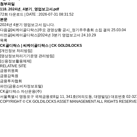
첨부파일
118. 2024년_4분기_영업보고서.pdf
72회 다운로드 | DATE : 2026-07-31 08:31:52
본문
2024년 4분기 영업보고서 입니다.
다음글
[씨케이골디락스]주요 경영상황 공시_정기주주총회 소집 결의
25.03.04
이전글
[씨케이골디락스]2024년 3분기 영업보고서
24.10.29
목록
CK골디락스 | 씨케이골디락스 | CK GOLDILOCKS
[개인정보 처리방침]
[영상정보처리기기운영 관리방침]
[신용정보활용체제]
RELATIVE SITE
금융위원회
금융감독원
금융투자협회
파인(금융소비자정보포털)
CK골디락스 자산운용(주)
서울특별시 영등포구 국제금융로8길 11, 341호(여의도동, 대영빌딩)
대표번호 02-327
COPYRIGHT © CK GOLDILOCKS ASSET MANAGEMENT ALL RIGHTS RESERV