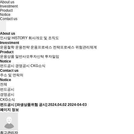
About us
Investment
Product
Notice
Contact us
About us
인사말
HISTORY
회사개요 및 조직도
Investment
운용철학
운용전략
운용프로세스
전략프로세스
위험관리체계
Product
운용상품
일반사모투자신탁
투자일임
Notice
펀드공시
경영공시
CKG소식
Contact us
주소 및 연락처
Notice
전체
펀드공시
경영공시
CKG소식
펀드공시
[파생상품위험 공시] 2024.04.02
2024-04-03
페이지 정보
최고관리자