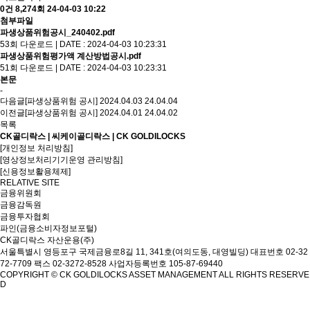
0건
8,274회
24-04-03 10:22
첨부파일
파생상품위험공시_240402.pdf
53회 다운로드 | DATE : 2024-04-03 10:23:31
파생상품위험평가액 계산방법공시.pdf
51회 다운로드 | DATE : 2024-04-03 10:23:31
본문
-
다음글
[파생상품위험 공시] 2024.04.03
24.04.04
이전글
[파생상품위험 공시] 2024.04.01
24.04.02
목록
CK골디락스 | 씨케이골디락스 | CK GOLDILOCKS
[개인정보 처리방침]
[영상정보처리기기운영 관리방침]
[신용정보활용체제]
RELATIVE SITE
금융위원회
금융감독원
금융투자협회
파인(금융소비자정보포털)
CK골디락스 자산운용(주)
서울특별시 영등포구 국제금융로8길 11, 341호(여의도동, 대영빌딩)
대표번호 02-32
72-7709 팩스 02-3272-8528
사업자등록번호 105-87-69440
COPYRIGHT © CK GOLDILOCKS ASSET MANAGEMENT ALL RIGHTS RESERVE
D