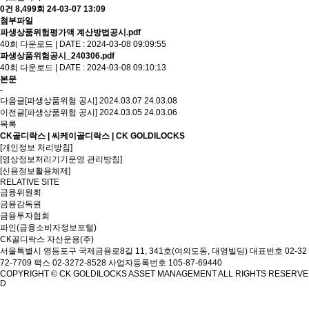
0건
8,499회
24-03-07 13:09
첨부파일
파생상품위험평가액 계산방법공시.pdf
40회 다운로드 | DATE : 2024-03-08 09:09:55
파생상품위험공시_240306.pdf
40회 다운로드 | DATE : 2024-03-08 09:10:13
본문
-
다음글
[파생상품위험 공시] 2024.03.07
24.03.08
이전글
[파생상품위험 공시] 2024.03.05
24.03.06
목록
CK골디락스 | 씨케이골디락스 | CK GOLDILOCKS
[개인정보 처리방침]
[영상정보처리기기운영 관리방침]
[신용정보활용체제]
RELATIVE SITE
금융위원회
금융감독원
금융투자협회
파인(금융소비자정보포털)
CK골디락스 자산운용(주)
서울특별시 영등포구 국제금융로8길 11, 341호(여의도동, 대영빌딩)
대표번호 02-32
72-7709 팩스 02-3272-8528
사업자등록번호 105-87-69440
COPYRIGHT © CK GOLDILOCKS ASSET MANAGEMENT ALL RIGHTS RESERVE
D