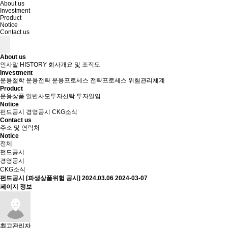
About us
Investment
Product
Notice
Contact us
About us
인사말
HISTORY
회사개요 및 조직도
Investment
운용철학
운용전략
운용프로세스
전략프로세스
위험관리체계
Product
운용상품
일반사모투자신탁
투자일임
Notice
펀드공시
경영공시
CKG소식
Contact us
주소 및 연락처
Notice
전체
펀드공시
경영공시
CKG소식
펀드공시
[파생상품위험 공시] 2024.03.06
2024-03-07
페이지 정보
최고관리자