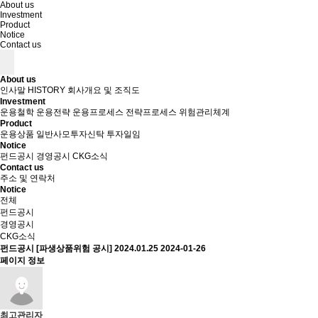
About us
Investment
Product
Notice
Contact us
About us
인사말
HISTORY
회사개요 및 조직도
Investment
운용철학
운용전략
운용프로세스
전략프로세스
위험관리체계
Product
운용상품
일반사모투자신탁
투자일임
Notice
펀드공시
경영공시
CKG소식
Contact us
주소 및 연락처
Notice
전체
펀드공시
경영공시
CKG소식
펀드공시
[파생상품위험 공시] 2024.01.25
2024-01-26
페이지 정보
최고관리자