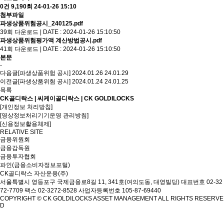
0건
9,190회
24-01-26 15:10
첨부파일
파생상품위험공시_240125.pdf
39회 다운로드 | DATE : 2024-01-26 15:10:50
파생상품위험평가액 계산방법공시.pdf
41회 다운로드 | DATE : 2024-01-26 15:10:50
본문
-
다음글
[파생상품위험 공시] 2024.01.26
24.01.29
이전글
[파생상품위험 공시] 2024.01.24
24.01.25
목록
CK골디락스 | 씨케이골디락스 | CK GOLDILOCKS
[개인정보 처리방침]
[영상정보처리기기운영 관리방침]
[신용정보활용체제]
RELATIVE SITE
금융위원회
금융감독원
금융투자협회
파인(금융소비자정보포털)
CK골디락스 자산운용(주)
서울특별시 영등포구 국제금융로8길 11, 341호(여의도동, 대영빌딩)
대표번호 02-32
72-7709 팩스 02-3272-8528
사업자등록번호 105-87-69440
COPYRIGHT © CK GOLDILOCKS ASSET MANAGEMENT ALL RIGHTS RESERVE
D