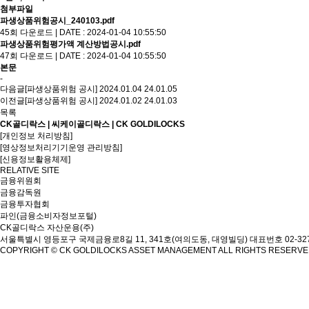
첨부파일
파생상품위험공시_240103.pdf
45회 다운로드 | DATE : 2024-01-04 10:55:50
파생상품위험평가액 계산방법공시.pdf
47회 다운로드 | DATE : 2024-01-04 10:55:50
본문
-
다음글
[파생상품위험 공시] 2024.01.04
24.01.05
이전글
[파생상품위험 공시] 2024.01.02
24.01.03
목록
CK골디락스 | 씨케이골디락스 | CK GOLDILOCKS
[개인정보 처리방침]
[영상정보처리기기운영 관리방침]
[신용정보활용체제]
RELATIVE SITE
금융위원회
금융감독원
금융투자협회
파인(금융소비자정보포털)
CK골디락스 자산운용(주)
서울특별시 영등포구 국제금융로8길 11, 341호(여의도동, 대영빌딩)
대표번호 02-327
COPYRIGHT © CK GOLDILOCKS ASSET MANAGEMENT ALL RIGHTS RESERV