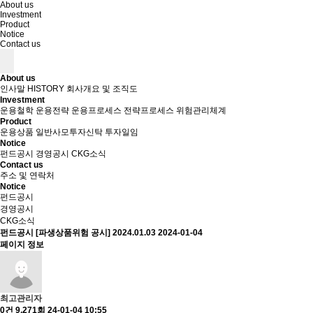
About us
Investment
Product
Notice
Contact us
About us
인사말
HISTORY
회사개요 및 조직도
Investment
운용철학
운용전략
운용프로세스
전략프로세스
위험관리체계
Product
운용상품
일반사모투자신탁
투자일임
Notice
펀드공시
경영공시
CKG소식
Contact us
주소 및 연락처
Notice
펀드공시
경영공시
CKG소식
펀드공시
[파생상품위험 공시] 2024.01.03
2024-01-04
페이지 정보
최고관리자
0건
9,271회
24-01-04 10:55