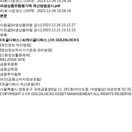
43회 다운로드 | DATE : 2023-12-26 15:28:18
파생상품위험평가액 계산방법공시.pdf
41회 다운로드 | DATE : 2023-12-26 15:28:18
본문
-
다음글
[파생상품위험 공시] 2023.12.26
23.12.27
이전글
[파생상품위험 공시] 2023.12.21
23.12.22
목록
CK골디락스 | 씨케이골디락스 | CK GOLDILOCKS
[개인정보 처리방침]
[영상정보처리기기운영 관리방침]
[신용정보활용체제]
RELATIVE SITE
금융위원회
금융감독원
금융투자협회
파인(금융소비자정보포털)
CK골디락스 자산운용(주)
서울특별시 영등포구 국제금융로8길 11, 341호(여의도동, 대영빌딩)
대표번호 02-327
COPYRIGHT © CK GOLDILOCKS ASSET MANAGEMENT ALL RIGHTS RESERV