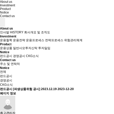
About us
Investment
Product
Notice
Contact us
About us
인사말
HISTORY
회사개요 및 조직도
Investment
운용철학
운용전략
운용프로세스
전략프로세스
위험관리체계
Product
운용상품
일반사모투자신탁
투자일임
Notice
펀드공시
경영공시
CKG소식
Contact us
주소 및 연락처
Notice
전체
펀드공시
경영공시
CKG소식
펀드공시
[파생상품위험 공시] 2023.12.19
2023-12-20
페이지 정보
최고관리자