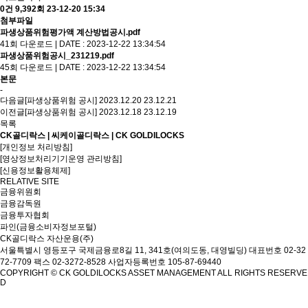
0건
9,392회
23-12-20 15:34
첨부파일
파생상품위험평가액 계산방법공시.pdf
41회 다운로드 | DATE : 2023-12-22 13:34:54
파생상품위험공시_231219.pdf
45회 다운로드 | DATE : 2023-12-22 13:34:54
본문
-
다음글
[파생상품위험 공시] 2023.12.20
23.12.21
이전글
[파생상품위험 공시] 2023.12.18
23.12.19
목록
CK골디락스 | 씨케이골디락스 | CK GOLDILOCKS
[개인정보 처리방침]
[영상정보처리기기운영 관리방침]
[신용정보활용체제]
RELATIVE SITE
금융위원회
금융감독원
금융투자협회
파인(금융소비자정보포털)
CK골디락스 자산운용(주)
서울특별시 영등포구 국제금융로8길 11, 341호(여의도동, 대영빌딩)
대표번호 02-32
72-7709 팩스 02-3272-8528
사업자등록번호 105-87-69440
COPYRIGHT © CK GOLDILOCKS ASSET MANAGEMENT ALL RIGHTS RESERVE
D