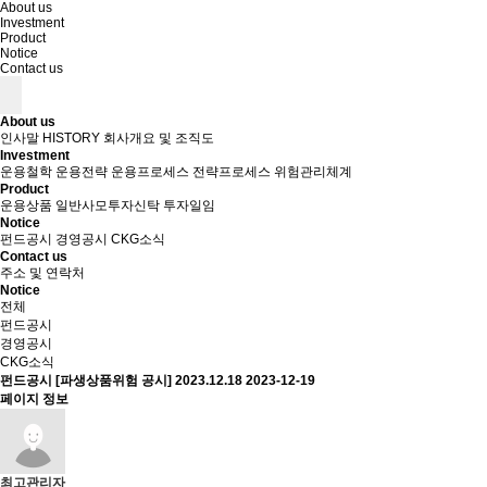
About us
Investment
Product
Notice
Contact us
About us
인사말
HISTORY
회사개요 및 조직도
Investment
운용철학
운용전략
운용프로세스
전략프로세스
위험관리체계
Product
운용상품
일반사모투자신탁
투자일임
Notice
펀드공시
경영공시
CKG소식
Contact us
주소 및 연락처
Notice
전체
펀드공시
경영공시
CKG소식
펀드공시
[파생상품위험 공시] 2023.12.18
2023-12-19
페이지 정보
최고관리자