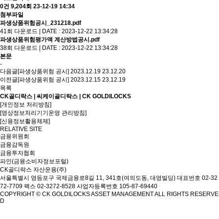
0건
9,204회
23-12-19 14:34
첨부파일
파생상품위험공시_231218.pdf
41회 다운로드 | DATE : 2023-12-22 13:34:28
파생상품위험평가액 계산방법공시.pdf
38회 다운로드 | DATE : 2023-12-22 13:34:28
본문
-
다음글
[파생상품위험 공시] 2023.12.19
23.12.20
이전글
[파생상품위험 공시] 2023.12.15
23.12.19
목록
CK골디락스 | 씨케이골디락스 | CK GOLDILOCKS
[개인정보 처리방침]
[영상정보처리기기운영 관리방침]
[신용정보활용체제]
RELATIVE SITE
금융위원회
금융감독원
금융투자협회
파인(금융소비자정보포털)
CK골디락스 자산운용(주)
서울특별시 영등포구 국제금융로8길 11, 341호(여의도동, 대영빌딩)
대표번호 02-32
72-7709 팩스 02-3272-8528
사업자등록번호 105-87-69440
COPYRIGHT © CK GOLDILOCKS ASSET MANAGEMENT ALL RIGHTS RESERVE
D