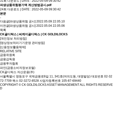
31회 다운로드 | DATE : 2022-05-09 09:30:42
파생상품위험평가액 계산방법공시.pdf
24회 다운로드 | DATE : 2022-05-09 09:30:42
본문
-
다음글
[파생상품위험 공시] 2022.05.09
22.05.10
이전글
[파생상품위험 공시] 2022.05.04
22.05.06
목록
CK골디락스 | 씨케이골디락스 | CK GOLDILOCKS
[개인정보 처리방침]
[영상정보처리기기운영 관리방침]
[신용정보활용체제]
RELATIVE SITE
금융위원회
금융감독원
금융투자협회
파인(금융소비자정보포털)
CK골디락스 자산운용(주)
서울특별시 영등포구 국제금융로8길 11, 341호(여의도동, 대영빌딩)
대표번호 02-32
72-7709 팩스 02-3272-8528
사업자등록번호 105-87-69440
COPYRIGHT © CK GOLDILOCKS ASSET MANAGEMENT ALL RIGHTS RESERVE
D