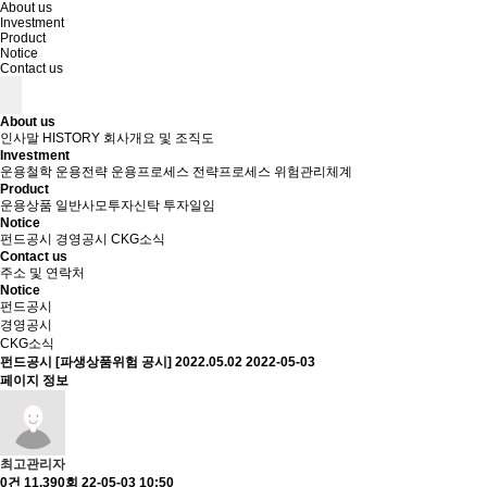
About us
Investment
Product
Notice
Contact us
About us
인사말
HISTORY
회사개요 및 조직도
Investment
운용철학
운용전략
운용프로세스
전략프로세스
위험관리체계
Product
운용상품
일반사모투자신탁
투자일임
Notice
펀드공시
경영공시
CKG소식
Contact us
주소 및 연락처
Notice
펀드공시
경영공시
CKG소식
펀드공시
[파생상품위험 공시] 2022.05.02
2022-05-03
페이지 정보
최고관리자
0건
11,390회
22-05-03 10:50