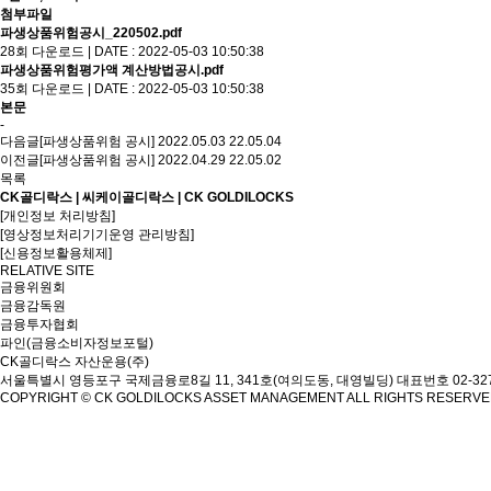
첨부파일
파생상품위험공시_220502.pdf
28회 다운로드 | DATE : 2022-05-03 10:50:38
파생상품위험평가액 계산방법공시.pdf
35회 다운로드 | DATE : 2022-05-03 10:50:38
본문
-
다음글
[파생상품위험 공시] 2022.05.03
22.05.04
이전글
[파생상품위험 공시] 2022.04.29
22.05.02
목록
CK골디락스 | 씨케이골디락스 | CK GOLDILOCKS
[개인정보 처리방침]
[영상정보처리기기운영 관리방침]
[신용정보활용체제]
RELATIVE SITE
금융위원회
금융감독원
금융투자협회
파인(금융소비자정보포털)
CK골디락스 자산운용(주)
서울특별시 영등포구 국제금융로8길 11, 341호(여의도동, 대영빌딩)
대표번호 02-327
COPYRIGHT © CK GOLDILOCKS ASSET MANAGEMENT ALL RIGHTS RESERV