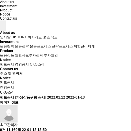
About us
Investment
Product
Notice
Contact us
About us
인사말
HISTORY
회사개요 및 조직도
Investment
운용철학
운용전략
운용프로세스
전략프로세스
위험관리체계
Product
운용상품
일반사모투자신탁
투자일임
Notice
펀드공시
경영공시
CKG소식
Contact us
주소 및 연락처
Notice
펀드공시
경영공시
CKG소식
펀드공시
[파생상품위험 공시] 2022.01.12
2022-01-13
페이지 정보
최고관리자
0건
11,169회
22-01-13 13:50