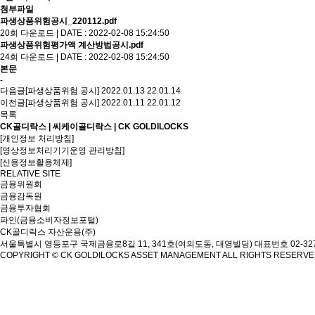
첨부파일
파생상품위험공시_220112.pdf
20회 다운로드 | DATE : 2022-02-08 15:24:50
파생상품위험평가액 계산방법공시.pdf
24회 다운로드 | DATE : 2022-02-08 15:24:50
본문
-
다음글
[파생상품위험 공시] 2022.01.13
22.01.14
이전글
[파생상품위험 공시] 2022.01.11
22.01.12
목록
CK골디락스 | 씨케이골디락스 | CK GOLDILOCKS
[개인정보 처리방침]
[영상정보처리기기운영 관리방침]
[신용정보활용체제]
RELATIVE SITE
금융위원회
금융감독원
금융투자협회
파인(금융소비자정보포털)
CK골디락스 자산운용(주)
서울특별시 영등포구 국제금융로8길 11, 341호(여의도동, 대영빌딩)
대표번호 02-327
COPYRIGHT © CK GOLDILOCKS ASSET MANAGEMENT ALL RIGHTS RESERV