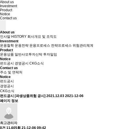
About us
Investment
Product
Notice
Contact us
About us
인사말
HISTORY
회사개요 및 조직도
Investment
운용철학
운용전략
운용프로세스
전략프로세스
위험관리체계
Product
운용상품
일반사모투자신탁
투자일임
Notice
펀드공시
경영공시
CKG소식
Contact us
주소 및 연락처
Notice
펀드공시
경영공시
CKG소식
펀드공시
[파생상품위험 공시] 2021.12.03
2021-12-06
페이지 정보
최고관리자
0건
11,605회
21-12-06 09:42