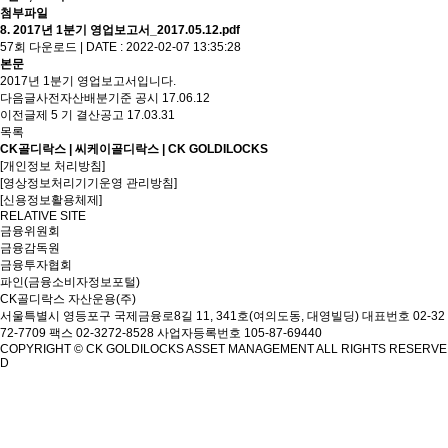
첨부파일
8. 2017년 1분기 영업보고서_2017.05.12.pdf
57회 다운로드 | DATE : 2022-02-07 13:35:28
본문
2017년 1분기 영업보고서입니다.
다음글
사전자산배분기준 공시
17.06.12
이전글
제 5 기 결산공고
17.03.31
목록
CK골디락스 | 씨케이골디락스 | CK GOLDILOCKS
[개인정보 처리방침]
[영상정보처리기기운영 관리방침]
[신용정보활용체제]
RELATIVE SITE
금융위원회
금융감독원
금융투자협회
파인(금융소비자정보포털)
CK골디락스 자산운용(주)
서울특별시 영등포구 국제금융로8길 11, 341호(여의도동, 대영빌딩)
대표번호 02-32
72-7709 팩스 02-3272-8528
사업자등록번호 105-87-69440
COPYRIGHT © CK GOLDILOCKS ASSET MANAGEMENT ALL RIGHTS RESERVE
D