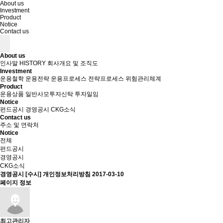
About us
Investment
Product
Notice
Contact us
About us
인사말
HISTORY
회사개요 및 조직도
Investment
운용철학
운용전략
운용프로세스
전략프로세스
위험관리체계
Product
운용상품
일반사모투자신탁
투자일임
Notice
펀드공시
경영공시
CKG소식
Contact us
주소 및 연락처
Notice
전체
펀드공시
경영공시
CKG소식
경영공시
[수시] 개인정보처리방침
2017-03-10
페이지 정보
최고관리자