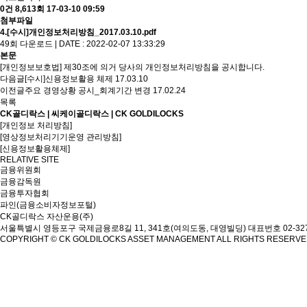
0건
8,613회
17-03-10 09:59
첨부파일
4.[수시]개인정보처리방침_2017.03.10.pdf
49회 다운로드 | DATE : 2022-02-07 13:33:29
본문
[개인정보보호법] 제30조에 의거 당사의 개인정보처리방침을 공시합니다.
다음글
[수시]신용정보활용 체제
17.03.10
이전글
주요 경영상황 공시_회계기간 변경
17.02.24
목록
CK골디락스 | 씨케이골디락스 | CK GOLDILOCKS
[개인정보 처리방침]
[영상정보처리기기운영 관리방침]
[신용정보활용체제]
RELATIVE SITE
금융위원회
금융감독원
금융투자협회
파인(금융소비자정보포털)
CK골디락스 자산운용(주)
서울특별시 영등포구 국제금융로8길 11, 341호(여의도동, 대영빌딩)
대표번호 02-327
COPYRIGHT © CK GOLDILOCKS ASSET MANAGEMENT ALL RIGHTS RESERV