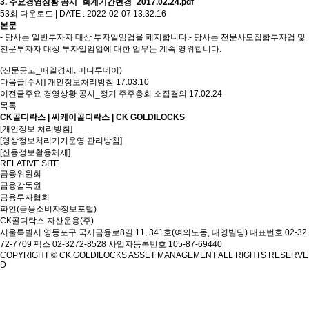
3. 주요경영상황 공시_회계기간변경_2017.02.24.pdf
53회 다운로드 | DATE : 2022-02-07 13:32:16
본문
- 당사는 일반투자자 대상 투자일임업을 폐지합니다.- 당사는 전문사모집합투자업 및
전문투자자 대상 투자일임업에 대한 업무는 계속 영위합니다.
(신문공고_매일경제, 머니투데이)
다음글
[수시] 개인정보처리방침
17.03.10
이전글
주요 경영상황 공시_정기 주주총회 소집결의
17.02.24
목록
CK골디락스 | 씨케이골디락스 | CK GOLDILOCKS
[개인정보 처리방침]
[영상정보처리기기운영 관리방침]
[신용정보활용체제]
RELATIVE SITE
금융위원회
금융감독원
금융투자협회
파인(금융소비자정보포털)
CK골디락스 자산운용(주)
서울특별시 영등포구 국제금융로8길 11, 341호(여의도동, 대영빌딩)
대표번호 02-32
72-7709 팩스 02-3272-8528
사업자등록번호 105-87-69440
COPYRIGHT © CK GOLDILOCKS ASSET MANAGEMENT ALL RIGHTS RESERVE
D