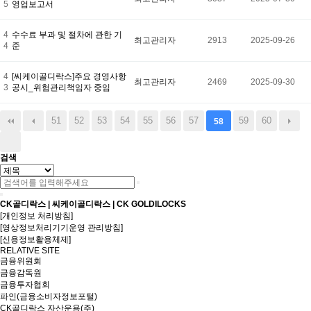
5
영업보고서
4
수수료 부과 및 절차에 관한 기
최고관리자
2913
2025-09-26
4
준
4
[씨케이골디락스]주요 경영사항
최고관리자
2469
2025-09-30
3
공시_위험관리책임자 중임
51
52
53
54
55
56
57
59
60
58
검색
CK골디락스 | 씨케이골디락스 | CK GOLDILOCKS
[개인정보 처리방침]
[영상정보처리기기운영 관리방침]
[신용정보활용체제]
RELATIVE SITE
금융위원회
금융감독원
금융투자협회
파인(금융소비자정보포털)
CK골디락스 자산운용(주)