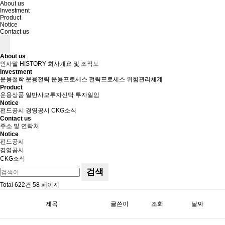
About us
Investment
Product
Notice
Contact us
About us
인사말
HISTORY
회사개요 및 조직도
Investment
운용철학
운용전략
운용프로세스
전략프로세스
위험관리체계
Product
운용상품
일반사모투자신탁
투자일임
Notice
펀드공시
경영공시
CKG소식
Contact us
주소 및 연락처
Notice
펀드공시
경영공시
CKG소식
검색
Total 622건
58 페이지
제목
글쓴이
조회
날짜