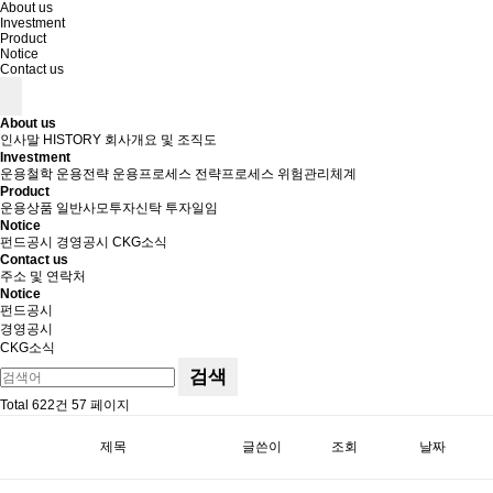
About us
Investment
Product
Notice
Contact us
About us
인사말
HISTORY
회사개요 및 조직도
Investment
운용철학
운용전략
운용프로세스
전략프로세스
위험관리체계
Product
운용상품
일반사모투자신탁
투자일임
Notice
펀드공시
경영공시
CKG소식
Contact us
주소 및 연락처
Notice
펀드공시
경영공시
CKG소식
검색
Total 622건
57 페이지
제목
글쓴이
조회
날짜