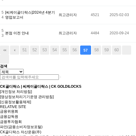
5
[씨케이골디락스]2024년 4분기
최고관리자
4521
2025-02-03
4
영업보고서
5
본점 이전 안내
최고관리자
4484
2020-09-24
3
51
52
53
54
55
56
58
59
60
57
검색
CK골디락스 | 씨케이골디락스 | CK GOLDILOCKS
[개인정보 처리방침]
[영상정보처리기기운영 관리방침]
[신용정보활용체제]
RELATIVE SITE
금융위원회
금융감독원
금융투자협회
파인(금융소비자정보포털)
CK골디락스 자산운용(주)