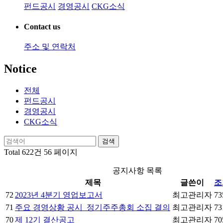
펀드공시
경영공시
CKG소식
Contact us
주소 및 연락처
Notice
전체
펀드공시
경영공시
CKG소식
검색
Total 622건
56 페이지
공지사항 목록
제목
글쓴이
조
72
2023년 4분기 영업보고서
최고관리자
73
71
주요 경영상황 공시_정기주주총회 소집 결의
최고관리자
73
70
제 12기 결산공고
최고관리자
70