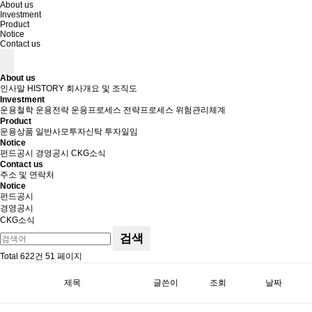
About us
Investment
Product
Notice
Contact us
About us
인사말
HISTORY
회사개요 및 조직도
Investment
운용철학
운용전략
운용프로세스
전략프로세스
위험관리체계
Product
운용상품
일반사모투자신탁
투자일임
Notice
펀드공시
경영공시
CKG소식
Contact us
주소 및 연락처
Notice
펀드공시
경영공시
CKG소식
검색
Total 622건
51 페이지
제목
글쓴이
조회
날짜