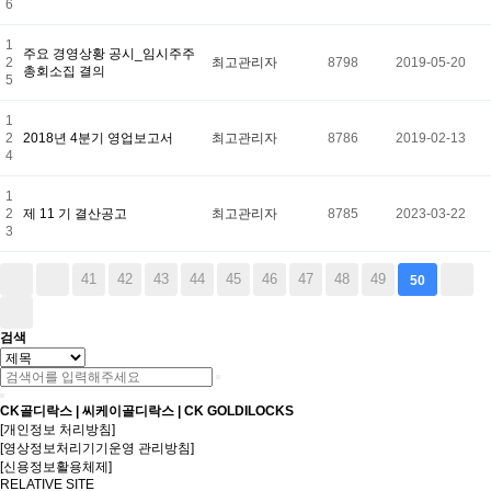
6
1
주요 경영상황 공시_임시주주
2
최고관리자
8798
2019-05-20
총회소집 결의
5
1
2
2018년 4분기 영업보고서
최고관리자
8786
2019-02-13
4
1
2
제 11 기 결산공고
최고관리자
8785
2023-03-22
3
41
42
43
44
45
46
47
48
49
50
검색
CK골디락스 | 씨케이골디락스 | CK GOLDILOCKS
[개인정보 처리방침]
[영상정보처리기기운영 관리방침]
[신용정보활용체제]
RELATIVE SITE