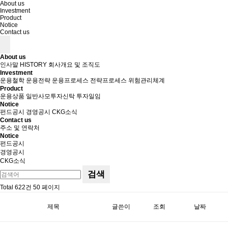
About us
Investment
Product
Notice
Contact us
About us
인사말
HISTORY
회사개요 및 조직도
Investment
운용철학
운용전략
운용프로세스
전략프로세스
위험관리체계
Product
운용상품
일반사모투자신탁
투자일임
Notice
펀드공시
경영공시
CKG소식
Contact us
주소 및 연락처
Notice
펀드공시
경영공시
CKG소식
검색
Total 622건
50 페이지
제목
글쓴이
조회
날짜