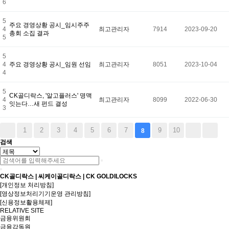
6
5
주요 경영상황 공시_임시주주
4
최고관리자
7914
2023-09-20
총회 소집 결과
5
5
4
주요 경영상황 공시_임원 선임
최고관리자
8051
2023-10-04
4
5
CK골디락스, '알고플러스' 명맥
4
최고관리자
8099
2022-06-30
잇는다…새 펀드 결성
3
1
2
3
4
5
6
7
9
10
8
검색
CK골디락스 | 씨케이골디락스 | CK GOLDILOCKS
[개인정보 처리방침]
[영상정보처리기기운영 관리방침]
[신용정보활용체제]
RELATIVE SITE
금융위원회
금융감독원