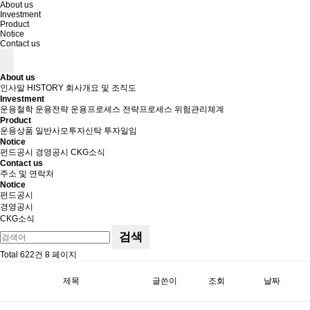
About us
Investment
Product
Notice
Contact us
About us
인사말
HISTORY
회사개요 및 조직도
Investment
운용철학
운용전략
운용프로세스
전략프로세스
위험관리체계
Product
운용상품
일반사모투자신탁
투자일임
Notice
펀드공시
경영공시
CKG소식
Contact us
주소 및 연락처
Notice
펀드공시
경영공시
CKG소식
검색
Total 622건
8 페이지
제목
글쓴이
조회
날짜