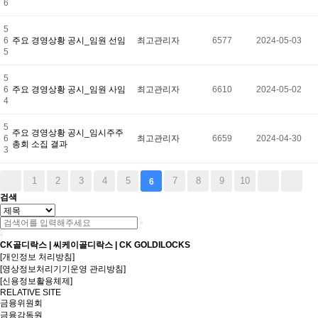
6
5
6
주요 경영상황 공시_임원 선임
최고관리자
6577
2024-05-03
5
5
6
주요 경영상황 공시_임원 사임
최고관리자
6610
2024-05-02
4
5
주요 경영상황 공시_임시주주
6
최고관리자
6659
2024-04-30
총회 소집 결과
3
1
2
3
4
5
7
8
9
10
6
검색
CK골디락스 | 씨케이골디락스 | CK GOLDILOCKS
[개인정보 처리방침]
[영상정보처리기기운영 관리방침]
[신용정보활용체제]
RELATIVE SITE
금융위원회
금융감독원