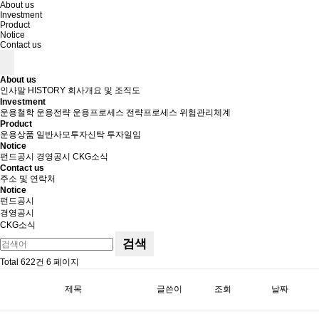
About us
Investment
Product
Notice
Contact us
About us
인사말
HISTORY
회사개요 및 조직도
Investment
운용철학
운용전략
운용프로세스
전략프로세스
위험관리체계
Product
운용상품
일반사모투자신탁
투자일임
Notice
펀드공시
경영공시
CKG소식
Contact us
주소 및 연락처
Notice
펀드공시
경영공시
CKG소식
검색
Total 622건
6 페이지
제목
글쓴이
조회
날짜