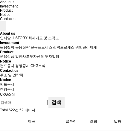
About us
Investment
Product
Notice
Contact us
About us
인사말
HISTORY
회사개요 및 조직도
Investment
운용철학
운용전략
운용프로세스
전략프로세스
위험관리체계
Product
운용상품
일반사모투자신탁
투자일임
Notice
펀드공시
경영공시
CKG소식
Contact us
주소 및 연락처
Notice
펀드공시
경영공시
CKG소식
검색
Total 622건
52 페이지
제목
글쓴이
조회
날짜