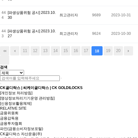
44
[파생상품위험 공시] 2023.10.
최고관리자
9689
2023-10-31
4
30
44
[파생상품위험 공시] 2023.10.
최고관리자
9624
2023-10-30
3
27
11
12
13
14
15
16
17
19
20
18
검색
CK골디락스 | 씨케이골디락스 | CK GOLDILOCKS
[개인정보 처리방침]
[영상정보처리기기운영 관리방침]
[신용정보활용체제]
RELATIVE SITE
금융위원회
금융감독원
금융투자협회
파인(금융소비자정보포털)
CK골디락스 자산운용(주)