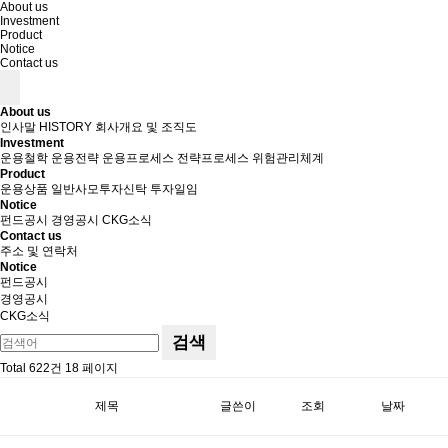
About us
Investment
Product
Notice
Contact us
About us
인사말
HISTORY
회사개요 및 조직도
Investment
운용철학
운용전략
운용프로세스
전략프로세스
위험관리체계
Product
운용상품
일반사모투자신탁
투자일임
Notice
펀드공시
경영공시
CKG소식
Contact us
주소 및 연락처
Notice
펀드공시
경영공시
CKG소식
검색
Total 622건
18 페이지
제목
글쓴이
조회
날짜