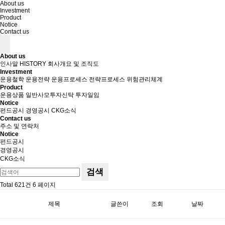
About us
Investment
Product
Notice
Contact us
About us
인사말
HISTORY
회사개요 및 조직도
Investment
운용철학
운용전략
운용프로세스
전략프로세스
위험관리체계
Product
운용상품
일반사모투자신탁
투자일임
Notice
펀드공시
경영공시
CKG소식
Contact us
주소 및 연락처
Notice
펀드공시
경영공시
CKG소식
검색
Total 621건
6 페이지
제목
글쓴이
조회
날짜