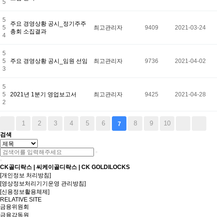
5
5
주요 경영상황 공시_정기주주
5
최고관리자
9409
2021-03-24
총회 소집결과
4
5
5
주요 경영상황 공시_임원 선임
최고관리자
9736
2021-04-02
3
5
5
2021년 1분기 영업보고서
최고관리자
9425
2021-04-28
2
1
2
3
4
5
6
8
9
10
7
검색
CK골디락스 | 씨케이골디락스 | CK GOLDILOCKS
[개인정보 처리방침]
[영상정보처리기기운영 관리방침]
[신용정보활용체제]
RELATIVE SITE
금융위원회
금융감독원