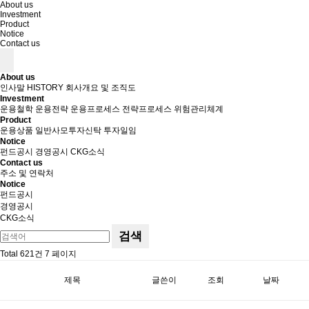
About us
Investment
Product
Notice
Contact us
About us
인사말
HISTORY
회사개요 및 조직도
Investment
운용철학
운용전략
운용프로세스
전략프로세스
위험관리체계
Product
운용상품
일반사모투자신탁
투자일임
Notice
펀드공시
경영공시
CKG소식
Contact us
주소 및 연락처
Notice
펀드공시
경영공시
CKG소식
검색
Total 621건
7 페이지
제목
글쓴이
조회
날짜